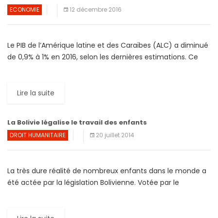
ECONOMIE
12 décembre 2016
Le PIB de l’Amérique latine et des Caraïbes (ALC) a diminué
de 0,9% à 1% en 2016, selon les dernières estimations. Ce
serait la deuxième année […]
Lire la suite
La Bolivie légalise le travail des enfants
DROIT HUMANITAIRE
20 juillet 2014
La très dure réalité de nombreux enfants dans le monde a
été actée par la législation Bolivienne. Votée par le
Parlement puis promulguée par le gouvernement Bolivien,
[…]