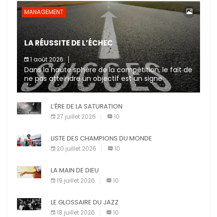
MANAGEMENT
LA RÉUSSITE DE L’ÉCHEC
1 août 2026
Dans la haute sphère de la compétition, le fait de
ne pas atteindre un objectif est un signe
d’incompétence et une source de sanctions
diverses (avertissement, […]
L’ÈRE DE LA SATURATION
27 juillet 2026
10
LISTE DES CHAMPIONS DU MONDE
20 juillet 2026
10
LA MAIN DE DIEU
19 juillet 2026
10
LE GLOSSAIRE DU JAZZ
18 juillet 2026
10