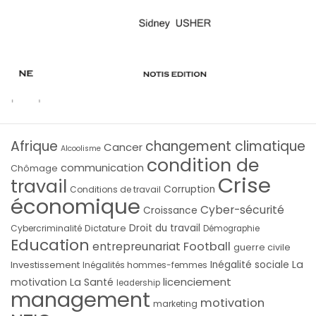
Afrique
changement climatique
Cancer
Alcoolisme
condition de
communication
Chômage
Crise
travail
Corruption
Conditions de travail
économique
Cyber-sécurité
Croissance
Droit du travail
Cybercriminalité
Dictature
Démographie
Education
Football
entrepreunariat
guerre civile
La
Investissement
Inégalité sociale
Inégalités hommes-femmes
licenciement
motivation
La Santé
leadership
management
motivation
marketing