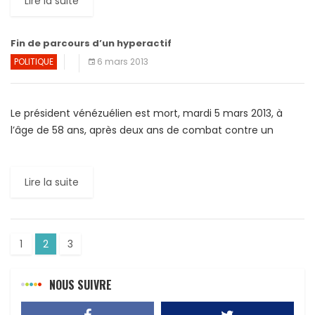
Lire la suite
Fin de parcours d’un hyperactif
POLITIQUE
6 mars 2013
Le président vénézuélien est mort, mardi 5 mars 2013, à
l’âge de 58 ans, après deux ans de combat contre un
cancer, a annoncé le vice-président […]
Lire la suite
1
2
3
NOUS SUIVRE