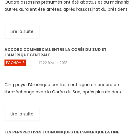
Quatre assassins présumés ont été abattus et au moins six
autres auraient été arrêtés, après l’assassinat du président
haïtien, suite à une descente musclée à son […]
Lire la suite
ACCORD COMMERCIAL ENTRE LA CORÉE DU SUD ET
L’AMÉRIQUE CENTRALE
ECONOMIE
22 février 2018
Cinq pays d’Amérique centrale ont signé un accord de
libre-échange avec la Corée du Sud, après plus de deux
années de pourparlers. Ce traité vise à […]
Lire la suite
LES PERSPECTIVES ÉCONOMIQUES DE L’AMERIQUE LATINE