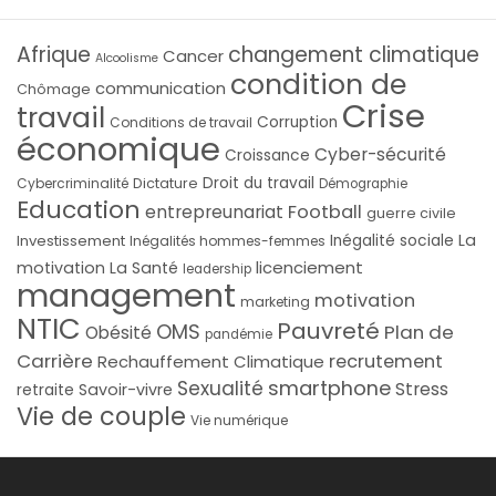
Afrique
changement climatique
Cancer
Alcoolisme
condition de
communication
Chômage
Crise
travail
Corruption
Conditions de travail
économique
Cyber-sécurité
Croissance
Droit du travail
Cybercriminalité
Dictature
Démographie
Education
Football
entrepreunariat
guerre civile
La
Investissement
Inégalité sociale
Inégalités hommes-femmes
licenciement
motivation
La Santé
leadership
management
motivation
marketing
NTIC
Pauvreté
OMS
Plan de
Obésité
pandémie
Carrière
recrutement
Rechauffement Climatique
smartphone
Sexualité
Stress
Savoir-vivre
retraite
Vie de couple
Vie numérique