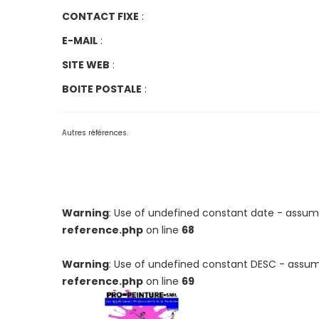
CONTACT FIXE
:
E-MAIL
:
SITE WEB
:
BOITE POSTALE
:
Autres références.
Warning
: Use of undefined constant date - assumed 
reference.php
on line
68
Warning
: Use of undefined constant DESC - assumed
reference.php
on line
69