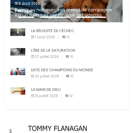
8 août 2026
Dormir ou non avec son animal de compagnie
Partager :
est un sujet très controversé. Les adeptes
affirment que la présence de leur compagnon à
X
Facebook
Pinterest
quatre pattes les […]
LA RÉUSSITE DE L’ÉCHEC
E-mail
Imprimer
1 août 2026
10
L’ÈRE DE LA SATURATION
27 juillet 2026
10
LISTE DES CHAMPIONS DU MONDE
20 juillet 2026
10
LA MAIN DE DIEU
19 juillet 2026
10