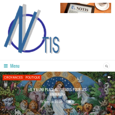
Menu
CROYANCES
POLITIQUE
«IL Y A UNE PLACE AU PARADIS POUR LES
ANIMAUX»
16 mai 2026
10