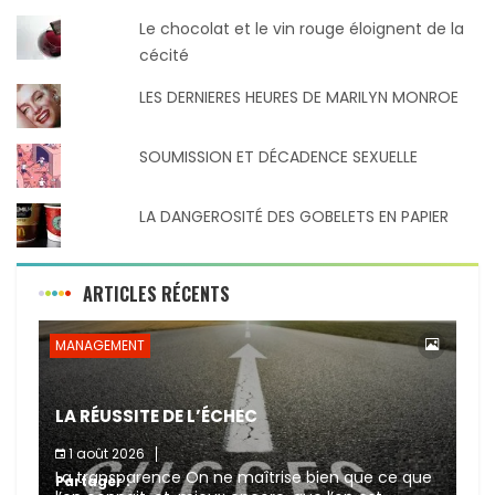
Le chocolat et le vin rouge éloignent de la
cécité
LES DERNIERES HEURES DE MARILYN MONROE
SOUMISSION ET DÉCADENCE SEXUELLE
LA DANGEROSITÉ DES GOBELETS EN PAPIER
ARTICLES RÉCENTS
MANAGEMENT
LA RÉUSSITE DE L’ÉCHEC
1 août 2026
La transparence On ne maîtrise bien que ce que
Partager :