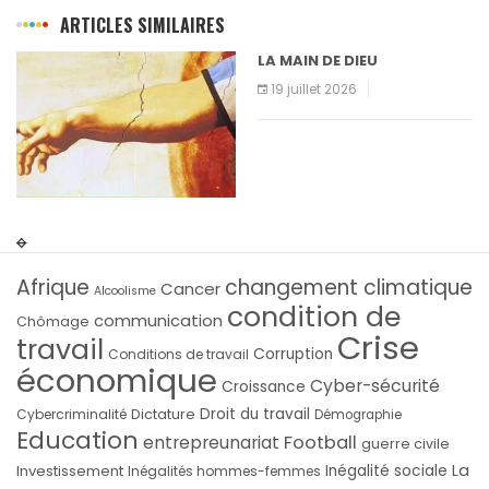
ARTICLES SIMILAIRES
LA MAIN DE DIEU
19 juillet 2026
Afrique
changement climatique
Cancer
Alcoolisme
condition de
communication
Chômage
Crise
travail
Corruption
Conditions de travail
économique
Cyber-sécurité
Croissance
Droit du travail
Cybercriminalité
Dictature
Démographie
Education
Football
entrepreunariat
guerre civile
La
Investissement
Inégalité sociale
Inégalités hommes-femmes