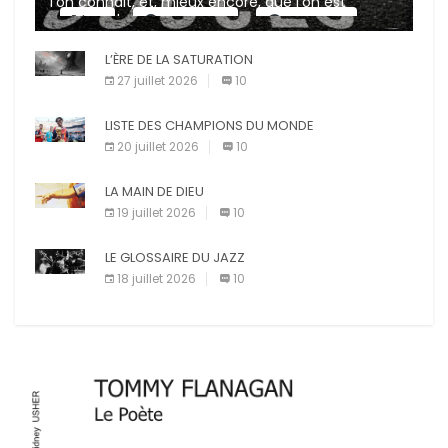
l’on connait, et, mieux encore, que l’on est
capable de mesurer. Les organisations qui ne
X
Facebook
Pinterest
permettent pas […]
L’ÈRE DE LA SATURATION
E-mail
Imprimer
27 juillet 2026
10
LISTE DES CHAMPIONS DU MONDE
20 juillet 2026
10
LA MAIN DE DIEU
19 juillet 2026
10
LE GLOSSAIRE DU JAZZ
18 juillet 2026
10