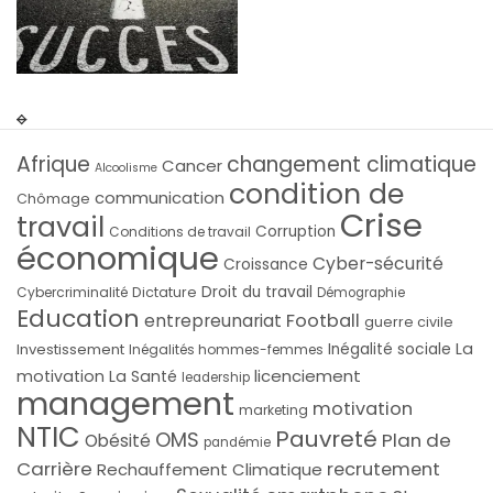
Afrique
changement climatique
Cancer
Alcoolisme
condition de
communication
Chômage
Crise
travail
Corruption
Conditions de travail
économique
Cyber-sécurité
Croissance
Droit du travail
Cybercriminalité
Dictature
Démographie
Education
Football
entrepreunariat
guerre civile
La
Investissement
Inégalité sociale
Inégalités hommes-femmes
licenciement
motivation
La Santé
leadership
management
motivation
marketing
NTIC
Pauvreté
OMS
Plan de
Obésité
pandémie
Carrière
recrutement
Rechauffement Climatique