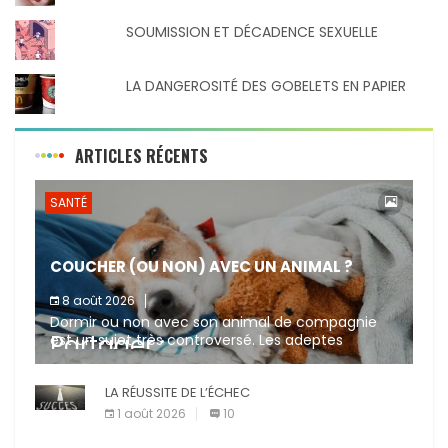
SOUMISSION ET DÉCADENCE SEXUELLE
LA DANGEROSITÉ DES GOBELETS EN PAPIER
ARTICLES RÉCENTS
SANTÉ
COUCHER (OU NON) AVEC UN ANIMAL ?
8 août 2026
Dormir ou non avec son animal de compagnie
Partager :
est un sujet très controversé. Les adeptes
affirment que la présence de leur compagnon à
quatre pattes les […]
X
LA RÉUSSITE DE L’ÉCHEC
Facebook
1 août 2026
10
Pinterest