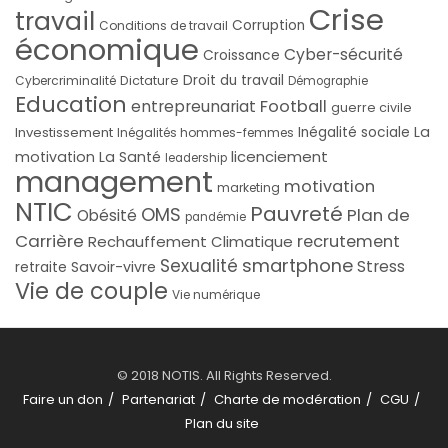
Crise
travail
Corruption
Conditions de travail
économique
Cyber-sécurité
Croissance
Droit du travail
Cybercriminalité
Dictature
Démographie
Education
Football
entrepreunariat
guerre civile
La
Investissement
Inégalité sociale
Inégalités hommes-femmes
licenciement
motivation
La Santé
leadership
management
motivation
marketing
NTIC
Pauvreté
OMS
Plan de
Obésité
pandémie
Carrière
recrutement
Rechauffement Climatique
smartphone
Sexualité
Stress
Savoir-vivre
retraite
Vie de couple
Vie numérique
© 2018 NOTIS. All Rights Reserved.
Faire un don
Partenariat
Charte de modération
CGU
Plan du site