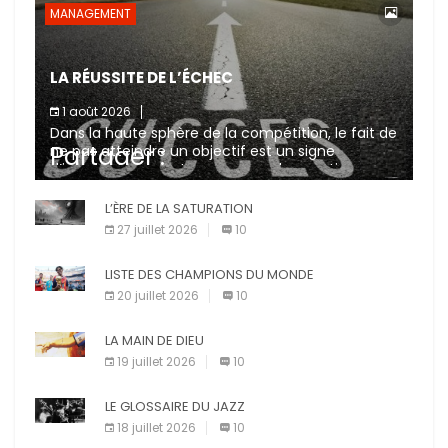
MANAGEMENT
LA RÉUSSITE DE L’ÉCHEC
1 août 2026
Dans la haute sphère de la compétition, le fait de
Partager :
ne pas atteindre un objectif est un signe
d’incompétence et une source de sanctions
diverses (avertissement, […]
X
L’ÈRE DE LA SATURATION
Facebook
27 juillet 2026
10
Pinterest
E-mail
LISTE DES CHAMPIONS DU MONDE
Imprimer
20 juillet 2026
10
LA MAIN DE DIEU
19 juillet 2026
10
LE GLOSSAIRE DU JAZZ
18 juillet 2026
10