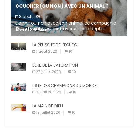
COUCHER (OU NON) AVEC UN ANIMAL ?
8 août 2026
Dormir ou non avec son animal de compagnie
Partager :
est un sujet très controversé. Les adeptes
affirment que la présence de leur compagnon à
quatre pattes les […]
X
LA RÉUSSITE DE L’ÉCHEC
Facebook
1 août 2026
10
Pinterest
E-mail
L’ÈRE DE LA SATURATION
Imprimer
27 juillet 2026
10
LISTE DES CHAMPIONS DU MONDE
20 juillet 2026
10
LA MAIN DE DIEU
19 juillet 2026
10