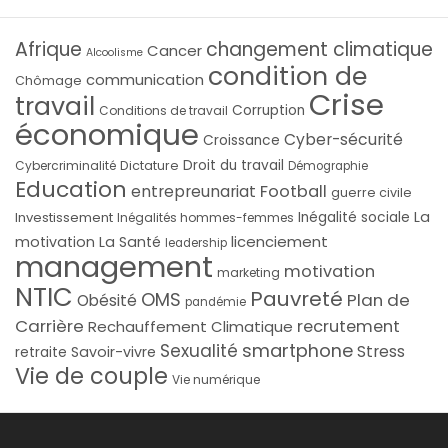
Afrique
changement climatique
Cancer
Alcoolisme
condition de
communication
Chômage
Crise
travail
Corruption
Conditions de travail
économique
Cyber-sécurité
Croissance
Droit du travail
Cybercriminalité
Dictature
Démographie
Education
Football
entrepreunariat
guerre civile
La
Investissement
Inégalité sociale
Inégalités hommes-femmes
licenciement
motivation
La Santé
leadership
management
motivation
marketing
NTIC
Pauvreté
OMS
Plan de
Obésité
pandémie
Carrière
recrutement
Rechauffement Climatique
smartphone
Sexualité
Stress
Savoir-vivre
retraite
Vie de couple
Vie numérique