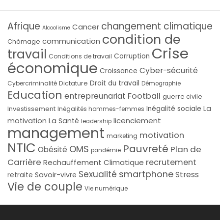
Afrique
changement climatique
Cancer
Alcoolisme
condition de
communication
Chômage
Crise
travail
Corruption
Conditions de travail
économique
Cyber-sécurité
Croissance
Droit du travail
Cybercriminalité
Dictature
Démographie
Education
Football
entrepreunariat
guerre civile
La
Investissement
Inégalité sociale
Inégalités hommes-femmes
licenciement
motivation
La Santé
leadership
management
motivation
marketing
NTIC
Pauvreté
OMS
Plan de
Obésité
pandémie
Carrière
recrutement
Rechauffement Climatique
smartphone
Sexualité
Stress
Savoir-vivre
retraite
Vie de couple
Vie numérique