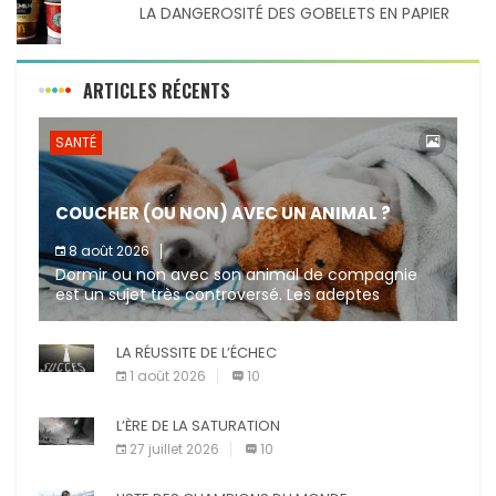
LA DANGEROSITÉ DES GOBELETS EN PAPIER
ARTICLES RÉCENTS
SANTÉ
COUCHER (OU NON) AVEC UN ANIMAL ?
8 août 2026
Dormir ou non avec son animal de compagnie
est un sujet très controversé. Les adeptes
affirment que la présence de leur compagnon à
quatre pattes les […]
LA RÉUSSITE DE L’ÉCHEC
1 août 2026
10
L’ÈRE DE LA SATURATION
27 juillet 2026
10