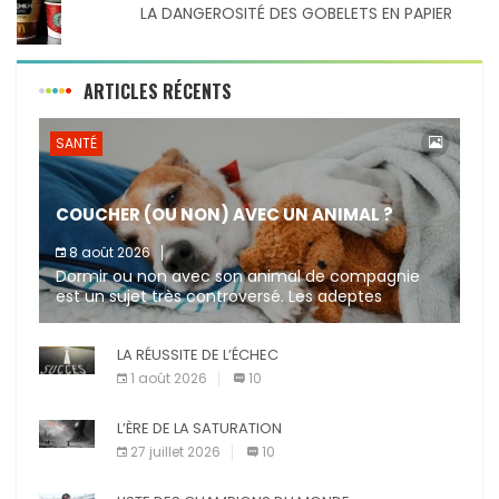
LA DANGEROSITÉ DES GOBELETS EN PAPIER
ARTICLES RÉCENTS
SANTÉ
COUCHER (OU NON) AVEC UN ANIMAL ?
8 août 2026
Dormir ou non avec son animal de compagnie
est un sujet très controversé. Les adeptes
affirment que la présence de leur compagnon à
quatre pattes les […]
LA RÉUSSITE DE L’ÉCHEC
1 août 2026
10
L’ÈRE DE LA SATURATION
27 juillet 2026
10