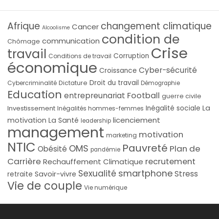
Afrique
changement climatique
Cancer
Alcoolisme
condition de
communication
Chômage
Crise
travail
Corruption
Conditions de travail
économique
Cyber-sécurité
Croissance
Droit du travail
Cybercriminalité
Dictature
Démographie
Education
Football
entrepreunariat
guerre civile
La
Investissement
Inégalité sociale
Inégalités hommes-femmes
licenciement
motivation
La Santé
leadership
management
motivation
marketing
NTIC
Pauvreté
OMS
Plan de
Obésité
pandémie
Carrière
recrutement
Rechauffement Climatique
smartphone
Sexualité
Stress
Savoir-vivre
retraite
Vie de couple
Vie numérique