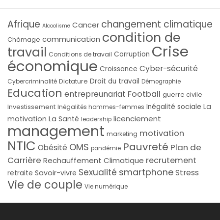
Afrique
changement climatique
Cancer
Alcoolisme
condition de
communication
Chômage
Crise
travail
Corruption
Conditions de travail
économique
Cyber-sécurité
Croissance
Droit du travail
Cybercriminalité
Dictature
Démographie
Education
Football
entrepreunariat
guerre civile
La
Investissement
Inégalité sociale
Inégalités hommes-femmes
licenciement
motivation
La Santé
leadership
management
motivation
marketing
NTIC
Pauvreté
OMS
Plan de
Obésité
pandémie
Carrière
recrutement
Rechauffement Climatique
smartphone
Sexualité
Stress
Savoir-vivre
retraite
Vie de couple
Vie numérique