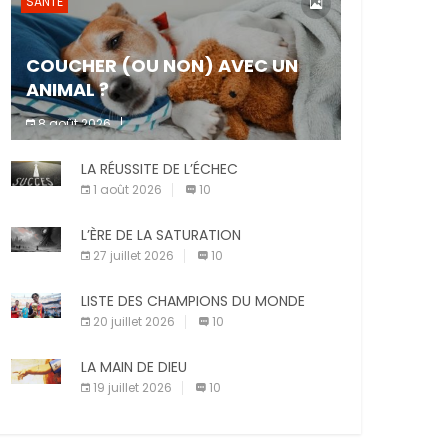
SANTÉ
COUCHER (OU NON) AVEC UN
ANIMAL ?
8 août 2026
Dormir ou non avec son animal de
LA RÉUSSITE DE L’ÉCHEC
compagnie est un sujet très controversé.
Les adeptes affirment que la présence de
1 août 2026
10
leur compagnon à quatre pattes les […]
L’ÈRE DE LA SATURATION
27 juillet 2026
10
LISTE DES CHAMPIONS DU MONDE
20 juillet 2026
10
LA MAIN DE DIEU
19 juillet 2026
10