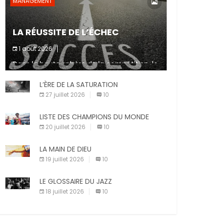
MANAGEMENT
LA RÉUSSITE DE L’ÉCHEC
1 août 2026
Dans la haute sphère de la compétition, le
fait de ne pas atteindre un objectif est un
signe d’incompétence et une source de
L’ÈRE DE LA SATURATION
sanctions diverses (avertissement, […]
27 juillet 2026
10
LISTE DES CHAMPIONS DU MONDE
20 juillet 2026
10
LA MAIN DE DIEU
19 juillet 2026
10
LE GLOSSAIRE DU JAZZ
18 juillet 2026
10