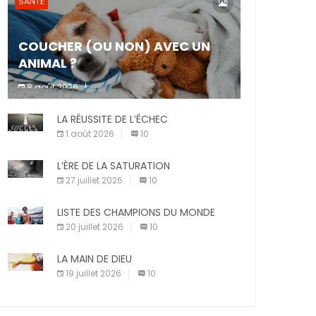
SANTÉ
COUCHER (OU NON) AVEC UN
ANIMAL ?
8 août 2026
Dormir ou non avec son animal de
LA RÉUSSITE DE L’ÉCHEC
compagnie est un sujet très controversé.
Les adeptes affirment que la présence de
1 août 2026
10
leur compagnon à quatre pattes les […]
L’ÈRE DE LA SATURATION
27 juillet 2026
10
LISTE DES CHAMPIONS DU MONDE
20 juillet 2026
10
LA MAIN DE DIEU
19 juillet 2026
10