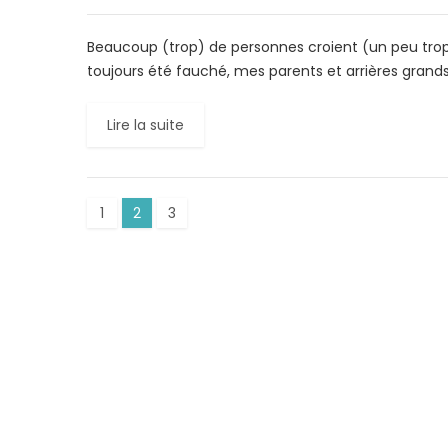
Beaucoup (trop) de personnes croient (un peu trop vi
toujours été fauché, mes parents et arrières grand
Lire la suite
1
2
3