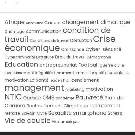
Afrique
changement climatique
Cancer
Alcoolisme
condition de
communication
Chômage
Crise
travail
Corruption
Conditions de travail
économique
Cyber-sécurité
Croissance
Droit du travail
Cybercriminalité
Dictature
Démographie
Education
Football
entrepreunariat
guerre civile
La
Investissement
Inégalité sociale
Inégalités hommes-femmes
licenciement
motivation
La Santé
leadership
management
motivation
marketing
NTIC
Pauvreté
OMS
Plan de
Obésité
pandémie
Carrière
recrutement
Rechauffement Climatique
smartphone
Sexualité
Stress
Savoir-vivre
retraite
Vie de couple
Vie numérique