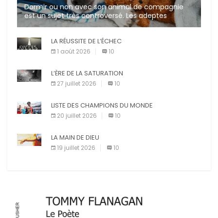
Dormir ou non avec son animal de compagnie
est un sujet très controversé. Les adeptes
affirment que la présence de leur compagnon à
quatre pattes les […]
LA RÉUSSITE DE L’ÉCHEC
1 août 2026
10
L’ÈRE DE LA SATURATION
27 juillet 2026
10
LISTE DES CHAMPIONS DU MONDE
20 juillet 2026
10
LA MAIN DE DIEU
19 juillet 2026
10