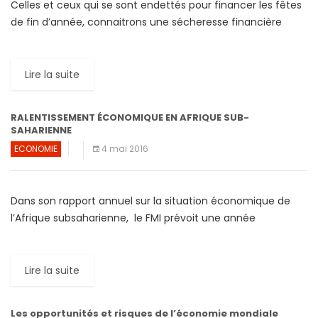
Celles et ceux qui se sont endettés pour financer les fêtes
de fin d’année, connaitrons une sécheresse financière
encore plus forte l’année prochaine. En effet, la […]
Lire la suite
RALENTISSEMENT ÉCONOMIQUE EN AFRIQUE SUB-
SAHARIENNE
ECONOMIE
4 mai 2016
Dans son rapport annuel sur la situation économique de
l’Afrique subsaharienne, le FMI prévoit une année
globalement difficile pour l’ensemble de la région. Le
rapport indique […]
Lire la suite
Les opportunités et risques de l’économie mondiale