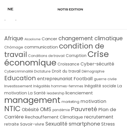
Afrique
changement climatique
Cancer
Alcoolisme
condition de
communication
Chômage
Crise
travail
Corruption
Conditions de travail
économique
Cyber-sécurité
Croissance
Droit du travail
Cybercriminalité
Dictature
Démographie
Education
Football
entrepreunariat
guerre civile
La
Investissement
Inégalité sociale
Inégalités hommes-femmes
licenciement
motivation
La Santé
leadership
management
motivation
marketing
NTIC
Pauvreté
OMS
Plan de
Obésité
pandémie
Carrière
recrutement
Rechauffement Climatique
smartphone
Sexualité
Stress
Savoir-vivre
retraite