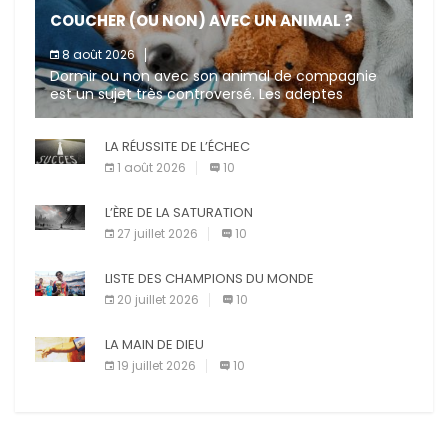
COUCHER (OU NON) AVEC UN ANIMAL ?
8 août 2026
Dormir ou non avec son animal de compagnie
est un sujet très controversé. Les adeptes
affirment que la présence de leur compagnon à
quatre pattes les […]
LA RÉUSSITE DE L’ÉCHEC
1 août 2026
10
L’ÈRE DE LA SATURATION
27 juillet 2026
10
LISTE DES CHAMPIONS DU MONDE
20 juillet 2026
10
LA MAIN DE DIEU
19 juillet 2026
10