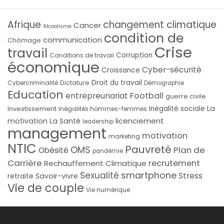
Afrique
changement climatique
Cancer
Alcoolisme
condition de
communication
Chômage
Crise
travail
Corruption
Conditions de travail
économique
Cyber-sécurité
Croissance
Droit du travail
Cybercriminalité
Dictature
Démographie
Education
Football
entrepreunariat
guerre civile
La
Investissement
Inégalité sociale
Inégalités hommes-femmes
licenciement
motivation
La Santé
leadership
management
motivation
marketing
NTIC
Pauvreté
OMS
Plan de
Obésité
pandémie
Carrière
recrutement
Rechauffement Climatique
smartphone
Sexualité
Stress
Savoir-vivre
retraite
Vie de couple
Vie numérique