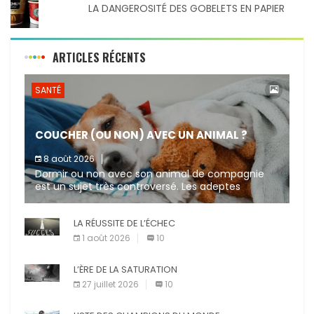
LA DANGEROSITÉ DES GOBELETS EN PAPIER
ARTICLES RÉCENTS
SANTÉ
COUCHER (OU NON) AVEC UN ANIMAL ?
8 août 2026
Dormir ou non avec son animal de compagnie
est un sujet très controversé. Les adeptes
affirment que la présence de leur compagnon à
quatre pattes les […]
LA RÉUSSITE DE L’ÉCHEC
1 août 2026
10
L’ÈRE DE LA SATURATION
27 juillet 2026
10