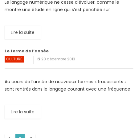
Le langage numérique ne cesse d’évoluer, comme le
montre une étude en ligne qui s’est penchée sur
« l’universalité du rire ». Selon cette étude financée par
Facebook, la […]
Lire la suite
Le terme de l’année
CULTURE
28 décembre 2013
Au cours de l’année de nouveaux termes « fracassants »
sont rentrés dans le langage courant avec une fréquence
spectaculaire. Les deux dictionnaires les plus « […]
Lire la suite