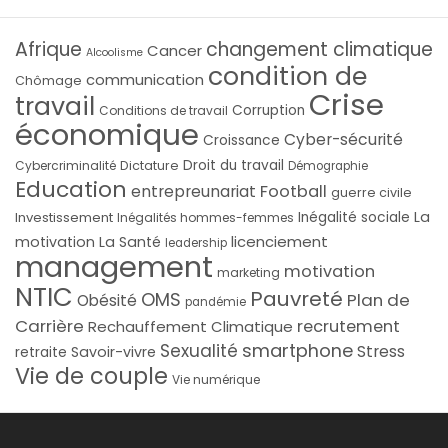
Afrique
changement climatique
Cancer
Alcoolisme
condition de
communication
Chômage
Crise
travail
Corruption
Conditions de travail
économique
Cyber-sécurité
Croissance
Droit du travail
Cybercriminalité
Dictature
Démographie
Education
Football
entrepreunariat
guerre civile
La
Investissement
Inégalité sociale
Inégalités hommes-femmes
licenciement
motivation
La Santé
leadership
management
motivation
marketing
NTIC
Pauvreté
OMS
Plan de
Obésité
pandémie
Carrière
recrutement
Rechauffement Climatique
smartphone
Sexualité
Stress
Savoir-vivre
retraite
Vie de couple
Vie numérique