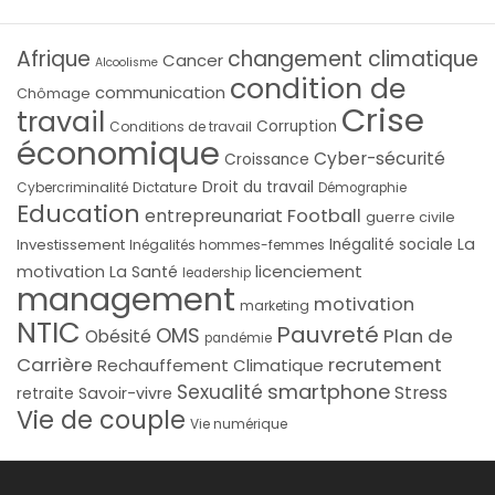
Afrique
changement climatique
Cancer
Alcoolisme
condition de
communication
Chômage
Crise
travail
Corruption
Conditions de travail
économique
Cyber-sécurité
Croissance
Droit du travail
Cybercriminalité
Dictature
Démographie
Education
Football
entrepreunariat
guerre civile
La
Investissement
Inégalité sociale
Inégalités hommes-femmes
licenciement
motivation
La Santé
leadership
management
motivation
marketing
NTIC
Pauvreté
OMS
Plan de
Obésité
pandémie
Carrière
recrutement
Rechauffement Climatique
smartphone
Sexualité
Stress
Savoir-vivre
retraite
Vie de couple
Vie numérique