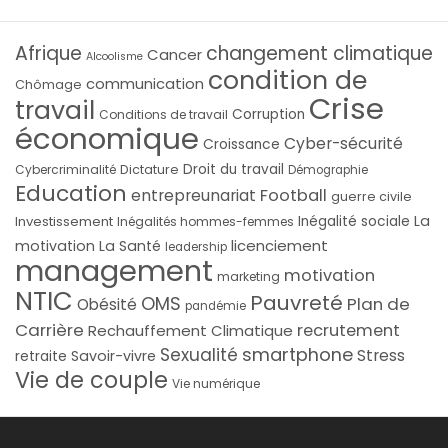
Afrique
changement climatique
Cancer
Alcoolisme
condition de
communication
Chômage
Crise
travail
Corruption
Conditions de travail
économique
Cyber-sécurité
Croissance
Droit du travail
Cybercriminalité
Dictature
Démographie
Education
Football
entrepreunariat
guerre civile
La
Investissement
Inégalité sociale
Inégalités hommes-femmes
licenciement
motivation
La Santé
leadership
management
motivation
marketing
NTIC
Pauvreté
OMS
Plan de
Obésité
pandémie
Carrière
recrutement
Rechauffement Climatique
smartphone
Sexualité
Stress
Savoir-vivre
retraite
Vie de couple
Vie numérique