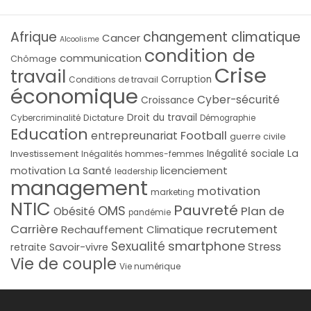
Afrique
changement climatique
Cancer
Alcoolisme
condition de
communication
Chômage
Crise
travail
Corruption
Conditions de travail
économique
Cyber-sécurité
Croissance
Droit du travail
Cybercriminalité
Dictature
Démographie
Education
Football
entrepreunariat
guerre civile
La
Investissement
Inégalité sociale
Inégalités hommes-femmes
licenciement
motivation
La Santé
leadership
management
motivation
marketing
NTIC
Pauvreté
OMS
Plan de
Obésité
pandémie
Carrière
recrutement
Rechauffement Climatique
smartphone
Sexualité
Stress
Savoir-vivre
retraite
Vie de couple
Vie numérique