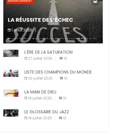
MANAGEMENT
LA RÉUSSITE DE L’ÉCHEC
1 août 2026
Dans la haute sphère de la compétition, le
fait de ne pas atteindre un objectif est un
signe d’incompétence et une source de
L’ÈRE DE LA SATURATION
sanctions diverses (avertissement, […]
27 juillet 2026
10
LISTE DES CHAMPIONS DU MONDE
20 juillet 2026
10
LA MAIN DE DIEU
19 juillet 2026
10
LE GLOSSAIRE DU JAZZ
18 juillet 2026
10