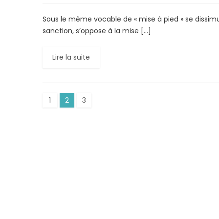
Sous le même vocable de « mise à pied » se dissimul
sanction, s’oppose à la mise […]
Lire la suite
1
2
3