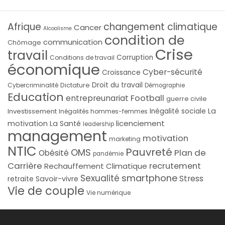
Afrique
changement climatique
Cancer
Alcoolisme
condition de
communication
Chômage
Crise
travail
Corruption
Conditions de travail
économique
Cyber-sécurité
Croissance
Droit du travail
Cybercriminalité
Dictature
Démographie
Education
Football
entrepreunariat
guerre civile
La
Investissement
Inégalité sociale
Inégalités hommes-femmes
licenciement
motivation
La Santé
leadership
management
motivation
marketing
NTIC
Pauvreté
OMS
Plan de
Obésité
pandémie
Carrière
recrutement
Rechauffement Climatique
smartphone
Sexualité
Stress
Savoir-vivre
retraite
Vie de couple
Vie numérique