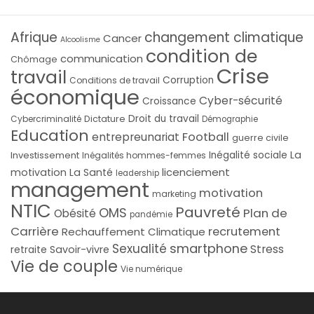
Afrique
changement climatique
Cancer
Alcoolisme
condition de
communication
Chômage
Crise
travail
Corruption
Conditions de travail
économique
Cyber-sécurité
Croissance
Droit du travail
Cybercriminalité
Dictature
Démographie
Education
Football
entrepreunariat
guerre civile
La
Investissement
Inégalité sociale
Inégalités hommes-femmes
licenciement
motivation
La Santé
leadership
management
motivation
marketing
NTIC
Pauvreté
OMS
Plan de
Obésité
pandémie
Carrière
recrutement
Rechauffement Climatique
smartphone
Sexualité
Stress
Savoir-vivre
retraite
Vie de couple
Vie numérique