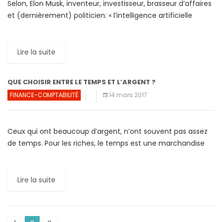
Selon, Elon Musk, inventeur, investisseur, brasseur d’affaires
et (dernièrement) politicien: « l’intelligence artificielle
représente le démon… Dans l’histoire, des gens ont pensé
qu’il pouvait maitriser le […]
Lire la suite
QUE CHOISIR ENTRE LE TEMPS ET L’ARGENT ?
FINANCE-COMPTABILITÉ
14 mars 2017
Ceux qui ont beaucoup d’argent, n’ont souvent pas assez
de temps. Pour les riches, le temps est une marchandise
qui vaut de l’or. Le temps est […]
Lire la suite