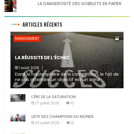
LA DANGEROSITÉ DES GOBELETS EN PAPIER
ARTICLES RÉCENTS
MANAGEMENT
LA RÉUSSITE DE L’ÉCHEC
1 août 2026
Dans la haute sphère de la compétition, le fait de
ne pas atteindre un objectif est un signe
d’incompétence et une source de sanctions
diverses (avertissement, […]
L’ÈRE DE LA SATURATION
27 juillet 2026
10
LISTE DES CHAMPIONS DU MONDE
20 juillet 2026
10