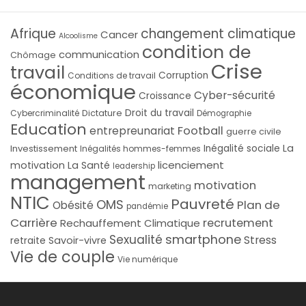
Afrique
changement climatique
Cancer
Alcoolisme
condition de
communication
Chômage
Crise
travail
Corruption
Conditions de travail
économique
Cyber-sécurité
Croissance
Droit du travail
Cybercriminalité
Dictature
Démographie
Education
Football
entrepreunariat
guerre civile
La
Investissement
Inégalité sociale
Inégalités hommes-femmes
licenciement
motivation
La Santé
leadership
management
motivation
marketing
NTIC
Pauvreté
OMS
Plan de
Obésité
pandémie
Carrière
recrutement
Rechauffement Climatique
smartphone
Sexualité
Stress
Savoir-vivre
retraite
Vie de couple
Vie numérique