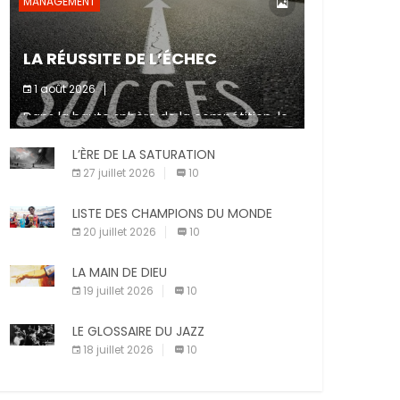
MANAGEMENT
LA RÉUSSITE DE L’ÉCHEC
1 août 2026
Dans la haute sphère de la compétition, le
fait de ne pas atteindre un objectif est un
signe d’incompétence et une source de
L’ÈRE DE LA SATURATION
sanctions diverses (avertissement, […]
27 juillet 2026
10
LISTE DES CHAMPIONS DU MONDE
20 juillet 2026
10
LA MAIN DE DIEU
19 juillet 2026
10
LE GLOSSAIRE DU JAZZ
18 juillet 2026
10