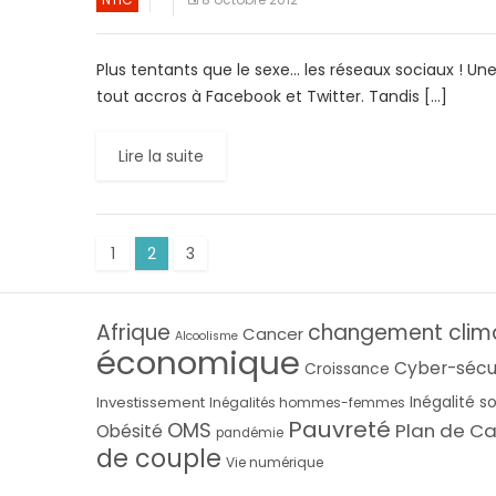
Plus tentants que le sexe… les réseaux sociaux ! U
tout accros à Facebook et Twitter. Tandis […]
Lire la suite
1
2
3
Afrique
changement clim
Cancer
Alcoolisme
économique
Cyber-sécu
Croissance
Investissement
Inégalité s
Inégalités hommes-femmes
Pauvreté
OMS
Plan de Ca
Obésité
pandémie
de couple
Vie numérique