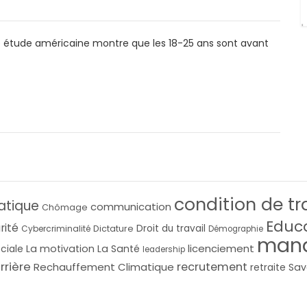
ne étude américaine montre que les 18-25 ans sont avant
condition de tr
atique
communication
Chômage
Educ
rité
Droit du travail
Cybercriminalité
Dictature
Démographie
man
licenciement
La motivation
La Santé
ociale
leadership
rrière
recrutement
Rechauffement Climatique
Sav
retraite