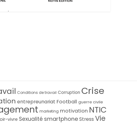
Crise
avail
Corruption
Conditions de travail
ation
Football
entrepreunariat
guerre civile
agement
NTIC
motivation
marketing
Vie
smartphone
Sexualité
Stress
oir-vivre