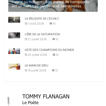
Dormir ou non avec son animal de compagnie
est un sujet très controversé. Les adeptes
affirment que la présence de leur compagnon à
quatre pattes les […]
LA RÉUSSITE DE L’ÉCHEC
1 août 2026
10
L’ÈRE DE LA SATURATION
27 juillet 2026
10
LISTE DES CHAMPIONS DU MONDE
20 juillet 2026
10
LA MAIN DE DIEU
19 juillet 2026
10