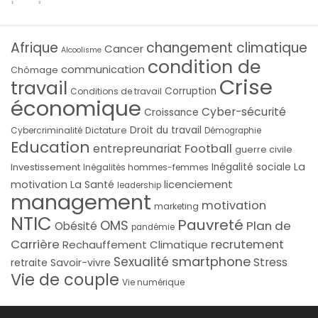
Afrique
changement climatique
Cancer
Alcoolisme
condition de
communication
Chômage
Crise
travail
Corruption
Conditions de travail
économique
Cyber-sécurité
Croissance
Droit du travail
Cybercriminalité
Dictature
Démographie
Education
Football
entrepreunariat
guerre civile
La
Investissement
Inégalité sociale
Inégalités hommes-femmes
licenciement
motivation
La Santé
leadership
management
motivation
marketing
NTIC
Pauvreté
OMS
Plan de
Obésité
pandémie
Carrière
recrutement
Rechauffement Climatique
smartphone
Sexualité
Stress
Savoir-vivre
retraite
Vie de couple
Vie numérique