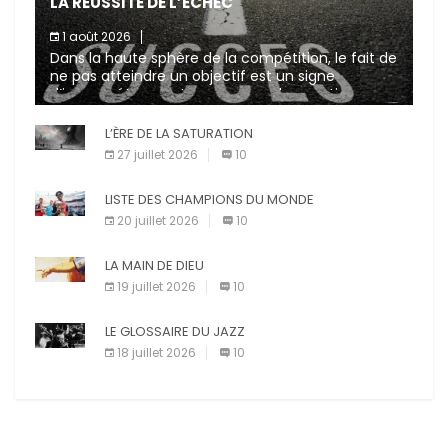
LA RÉUSSITE DE L’ÉCHEC
1 août 2026
Dans la haute sphère de la compétition, le fait de
ne pas atteindre un objectif est un signe
d’incompétence et une source de sanctions
diverses (avertissement, […]
L’ÈRE DE LA SATURATION
27 juillet 2026
10
LISTE DES CHAMPIONS DU MONDE
20 juillet 2026
10
LA MAIN DE DIEU
19 juillet 2026
10
LE GLOSSAIRE DU JAZZ
18 juillet 2026
10