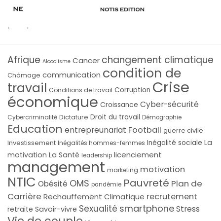
Afrique
changement climatique
Cancer
Alcoolisme
condition de
communication
Chômage
Crise
travail
Corruption
Conditions de travail
économique
Cyber-sécurité
Croissance
Droit du travail
Cybercriminalité
Dictature
Démographie
Education
Football
entrepreunariat
guerre civile
La
Investissement
Inégalité sociale
Inégalités hommes-femmes
licenciement
motivation
La Santé
leadership
management
motivation
marketing
NTIC
Pauvreté
OMS
Plan de
Obésité
pandémie
Carrière
recrutement
Rechauffement Climatique
smartphone
Sexualité
Stress
Savoir-vivre
retraite