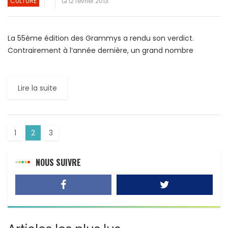
CULTURE
12 février 2013
La 55ème édition des Grammys a rendu son verdict.
Contrairement à l’année dernière, un grand nombre
d’artistes déjà primés sont repartis bredouille. A l’image de
la […]
Lire la suite
1
2
3
NOUS SUIVRE