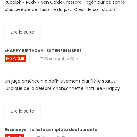
Rudolph « Rudy » Van Gelder, restera l’ingénieur de son le
plus célèbre de l’histoire du jazz. C’est de son studio
d’enregistrement que sont sortis des albums classiques, […]
Lire la suite
«HAPPY BIRTHDAY» EST ENFIN LIBRE !
ECONOMIE
23 septembre 2015
Un juge américain a définitivement clarifié le statut
juridique de la célèbre chansonnette intitulée « Happy
Birthday » (« Joyeux anniversaire »). Par un arrêt en date du
22 […]
Lire la suite
Grammys : La liste complète des lauréats