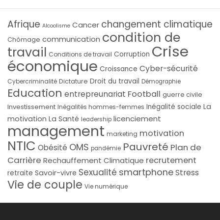
Afrique
changement climatique
Cancer
Alcoolisme
condition de
communication
Chômage
Crise
travail
Corruption
Conditions de travail
économique
Cyber-sécurité
Croissance
Droit du travail
Cybercriminalité
Dictature
Démographie
Education
Football
entrepreunariat
guerre civile
La
Investissement
Inégalité sociale
Inégalités hommes-femmes
licenciement
motivation
La Santé
leadership
management
motivation
marketing
NTIC
Pauvreté
OMS
Plan de
Obésité
pandémie
Carrière
recrutement
Rechauffement Climatique
smartphone
Sexualité
Stress
Savoir-vivre
retraite
Vie de couple
Vie numérique