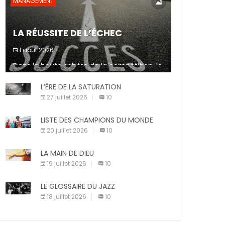
MANAGEMENT
LA RÉUSSITE DE L’ÉCHEC
1 août 2026
Dans la haute sphère de la compétition, le
fait de ne pas atteindre un objectif est un
signe d’incompétence et une source de
L’ÈRE DE LA SATURATION
sanctions diverses (avertissement, […]
27 juillet 2026
10
LISTE DES CHAMPIONS DU MONDE
20 juillet 2026
10
LA MAIN DE DIEU
19 juillet 2026
10
LE GLOSSAIRE DU JAZZ
18 juillet 2026
10