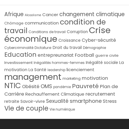
Afrique
changement climatique
Cancer
Alcoolisme
condition de
communication
Chômage
Crise
travail
Corruption
Conditions de travail
économique
Cyber-sécurité
Croissance
Droit du travail
Cybercriminalité
Dictature
Démographie
Education
Football
entrepreunariat
guerre civile
La
Investissement
Inégalité sociale
Inégalités hommes-femmes
licenciement
motivation
La Santé
leadership
management
motivation
marketing
NTIC
Pauvreté
OMS
Plan de
Obésité
pandémie
Carrière
recrutement
Rechauffement Climatique
smartphone
Sexualité
Stress
Savoir-vivre
retraite
Vie de couple
Vie numérique