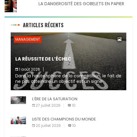
LA DANGEROSITÉ DES GOBELETS EN PAPIER
ARTICLES RÉCENTS
MANAGEMENT
LA RÉUSSITE DE L’ÉCHEC
1 août 2026
Dans la haute sphère de la compétition, le fait de
ne pas atteindre un objectif est un signe
d’incompétence et une source de sanctions
diverses (avertissement, […]
L’ÈRE DE LA SATURATION
27 juillet 2026
10
LISTE DES CHAMPIONS DU MONDE
20 juillet 2026
10