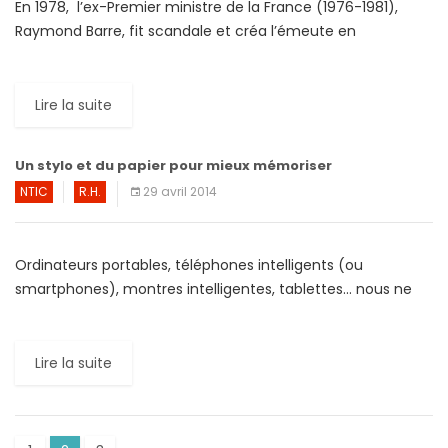
En 1978, l’ex-Premier ministre de la France (1976-1981),
Raymond Barre, fit scandale et créa l’émeute en
déclarant : « les chômeurs n’ont qu’à créer leur
entreprise ». Cette idée, qui […]
Lire la suite
Un stylo et du papier pour mieux mémoriser
NTIC
R.H.
29 avril 2014
Ordinateurs portables, téléphones intelligents (ou
smartphones), montres intelligentes, tablettes… nous ne
manquons de rien aujourd’hui pour nous aider à garder une
trace de nos faits et […]
Lire la suite