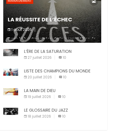
MANAGEMENT
LA RÉUSSITE DE L’ÉCHEC
1 août 2026
Dans la haute sphère de la compétition, le
fait de ne pas atteindre un objectif est un
signe d’incompétence et une source de
L’ÈRE DE LA SATURATION
sanctions diverses (avertissement, […]
27 juillet 2026
10
LISTE DES CHAMPIONS DU MONDE
20 juillet 2026
10
LA MAIN DE DIEU
19 juillet 2026
10
LE GLOSSAIRE DU JAZZ
18 juillet 2026
10