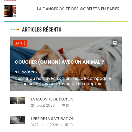
LA DANGEROSITÉ DES GOBELETS EN PAPIER
ARTICLES RÉCENTS
SANTÉ
COUCHER (OU NON) AVEC UN ANIMAL ?
8 août 2026
Dormir ou non avec son animal de compagnie
est un sujet très controversé. Les adeptes
affirment que la présence de leur compagnon à
quatre pattes les […]
LA RÉUSSITE DE L’ÉCHEC
1 août 2026
10
L’ÈRE DE LA SATURATION
27 juillet 2026
10