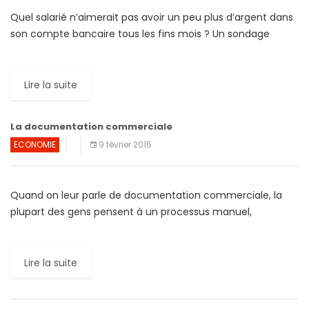
Quel salarié n’aimerait pas avoir un peu plus d’argent dans
son compte bancaire tous les fins mois ? Un sondage
réalisé par Glassdoor, une plateforme consacrée au […]
Lire la suite
La documentation commerciale
ECONOMIE
9 février 2015
Quand on leur parle de documentation commerciale, la
plupart des gens pensent à un processus manuel,
fastidieux, laborieux, inutile et improductif. Pourtant, une
documentation retraçant le […]
Lire la suite