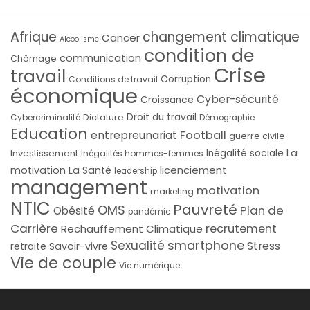
Afrique
changement climatique
Cancer
Alcoolisme
condition de
communication
Chômage
Crise
travail
Corruption
Conditions de travail
économique
Cyber-sécurité
Croissance
Droit du travail
Cybercriminalité
Dictature
Démographie
Education
Football
entrepreunariat
guerre civile
La
Investissement
Inégalité sociale
Inégalités hommes-femmes
licenciement
motivation
La Santé
leadership
management
motivation
marketing
NTIC
Pauvreté
OMS
Plan de
Obésité
pandémie
Carrière
recrutement
Rechauffement Climatique
smartphone
Sexualité
Stress
Savoir-vivre
retraite
Vie de couple
Vie numérique