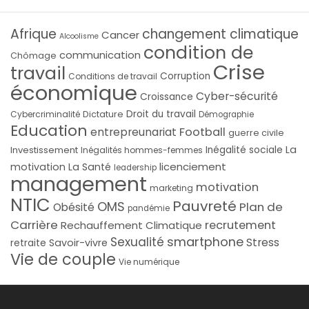
Afrique
changement climatique
Cancer
Alcoolisme
condition de
communication
Chômage
Crise
travail
Corruption
Conditions de travail
économique
Cyber-sécurité
Croissance
Droit du travail
Cybercriminalité
Dictature
Démographie
Education
Football
entrepreunariat
guerre civile
La
Investissement
Inégalité sociale
Inégalités hommes-femmes
licenciement
motivation
La Santé
leadership
management
motivation
marketing
NTIC
Pauvreté
OMS
Plan de
Obésité
pandémie
Carrière
recrutement
Rechauffement Climatique
smartphone
Sexualité
Stress
Savoir-vivre
retraite
Vie de couple
Vie numérique