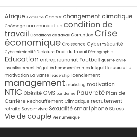
Afrique
changement climatique
Cancer
Alcoolisme
condition de
communication
Chômage
Crise
travail
Corruption
Conditions de travail
économique
Cyber-sécurité
Croissance
Droit du travail
Cybercriminalité
Dictature
Démographie
Education
Football
entrepreunariat
guerre civile
La
Investissement
Inégalité sociale
Inégalités hommes-femmes
licenciement
motivation
La Santé
leadership
management
motivation
marketing
NTIC
Pauvreté
OMS
Plan de
Obésité
pandémie
Carrière
recrutement
Rechauffement Climatique
smartphone
Sexualité
Stress
Savoir-vivre
retraite
Vie de couple
Vie numérique