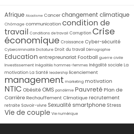
Afrique
changement climatique
Cancer
Alcoolisme
condition de
communication
Chômage
Crise
travail
Corruption
Conditions de travail
économique
Cyber-sécurité
Croissance
Droit du travail
Cybercriminalité
Dictature
Démographie
Education
Football
entrepreunariat
guerre civile
La
Investissement
Inégalité sociale
Inégalités hommes-femmes
licenciement
motivation
La Santé
leadership
management
motivation
marketing
NTIC
Pauvreté
OMS
Plan de
Obésité
pandémie
Carrière
recrutement
Rechauffement Climatique
smartphone
Sexualité
Stress
Savoir-vivre
retraite
Vie de couple
Vie numérique