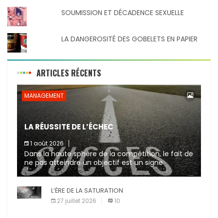
SOUMISSION ET DÉCADENCE SEXUELLE
LA DANGEROSITÉ DES GOBELETS EN PAPIER
ARTICLES RÉCENTS
MANAGEMENT
LA RÉUSSITE DE L’ÉCHEC
1 août 2026
Dans la haute sphère de la compétition, le fait de
ne pas atteindre un objectif est un signe
d’incompétence et une source de sanctions
diverses (avertissement, […]
L’ÈRE DE LA SATURATION
27 juillet 2026
10