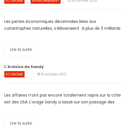
ECONOMIE
ENVIRONNEMENT
24 janvier 2020
Les pertes économiques décennales liées aux
catastrophes naturelles, s’élèveraient à plus de 3 milliards
de dollars, soit plus d’un milliard de plus que la décennie
précédente, […]
Lire la suite
L’Ardoise de Sandy
ECONOMIE
31 octobre 2012
Les affaires n’ont pas encore totalement repris sur la côte
est des USA. L’orage Sandy a laissé sur son passage des
dommages estimés, pour l’instant, à […]
Lire la suite