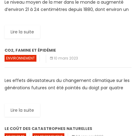
Le niveau moyen de la mer dans le monde a augmenté
d’environ 21 à 24 centimètres depuis 1880, dont environ un
tiers depuis les deux dernières […]
Lire la suite
CO2, FAMINE ET ÉPIDÉMIE
ENVIRONNEMENT
10 mars 2023
Les effets dévastateurs du changement climatique sur les
générations futures ont été pointés du doigt par quatre
ONG (Greenpeace, Oxfam, WWF et Les amis de la […]
Lire la suite
LE COÛT DES CATASTROPHES NATURELLES