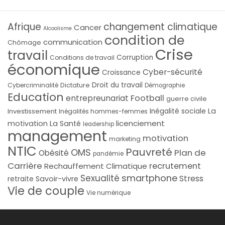
Afrique
changement climatique
Cancer
Alcoolisme
condition de
communication
Chômage
Crise
travail
Corruption
Conditions de travail
économique
Cyber-sécurité
Croissance
Droit du travail
Cybercriminalité
Dictature
Démographie
Education
Football
entrepreunariat
guerre civile
La
Investissement
Inégalité sociale
Inégalités hommes-femmes
licenciement
motivation
La Santé
leadership
management
motivation
marketing
NTIC
Pauvreté
OMS
Plan de
Obésité
pandémie
Carrière
recrutement
Rechauffement Climatique
smartphone
Sexualité
Stress
Savoir-vivre
retraite
Vie de couple
Vie numérique