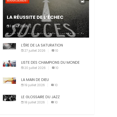
MANAGEMENT
LA RÉUSSITE DE L’ÉCHEC
1 août 2026
Dans la haute sphère de la compétition, le
fait de ne pas atteindre un objectif est un
signe d’incompétence et une source de
L’ÈRE DE LA SATURATION
sanctions diverses (avertissement, […]
27 juillet 2026
10
LISTE DES CHAMPIONS DU MONDE
20 juillet 2026
10
LA MAIN DE DIEU
19 juillet 2026
10
LE GLOSSAIRE DU JAZZ
18 juillet 2026
10