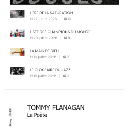
d’incompétence et une source de sanctions
diverses (avertissement, […]
X
L’ÈRE DE LA SATURATION
Facebook
27 juillet 2026
10
Pinterest
E-mail
LISTE DES CHAMPIONS DU MONDE
Imprimer
20 juillet 2026
10
LA MAIN DE DIEU
19 juillet 2026
10
LE GLOSSAIRE DU JAZZ
18 juillet 2026
10