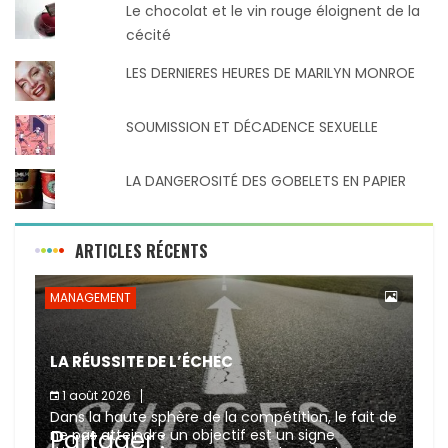
Le chocolat et le vin rouge éloignent de la
cécité
LES DERNIERES HEURES DE MARILYN MONROE
SOUMISSION ET DÉCADENCE SEXUELLE
LA DANGEROSITÉ DES GOBELETS EN PAPIER
ARTICLES RÉCENTS
MANAGEMENT
LA RÉUSSITE DE L’ÉCHEC
1 août 2026
Dans la haute sphère de la compétition, le fait de
Partager :
ne pas atteindre un objectif est un signe