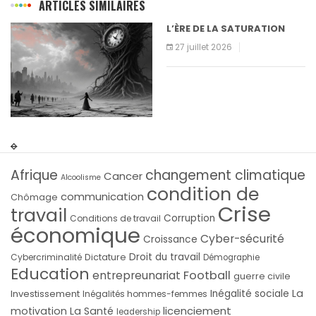
ARTICLES SIMILAIRES
L’ÈRE DE LA SATURATION
27 juillet 2026
Afrique
changement climatique
Cancer
Alcoolisme
condition de
communication
Chômage
Crise
travail
Corruption
Conditions de travail
économique
Cyber-sécurité
Croissance
Droit du travail
Cybercriminalité
Dictature
Démographie
Education
Football
entrepreunariat
guerre civile
La
Investissement
Inégalité sociale
Inégalités hommes-femmes
licenciement
motivation
La Santé
leadership