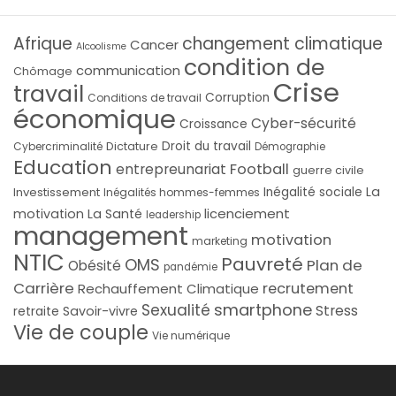
Afrique
changement climatique
Cancer
Alcoolisme
condition de
communication
Chômage
Crise
travail
Corruption
Conditions de travail
économique
Cyber-sécurité
Croissance
Droit du travail
Cybercriminalité
Dictature
Démographie
Education
Football
entrepreunariat
guerre civile
La
Investissement
Inégalité sociale
Inégalités hommes-femmes
licenciement
motivation
La Santé
leadership
management
motivation
marketing
NTIC
Pauvreté
OMS
Plan de
Obésité
pandémie
Carrière
recrutement
Rechauffement Climatique
smartphone
Sexualité
Stress
Savoir-vivre
retraite
Vie de couple
Vie numérique