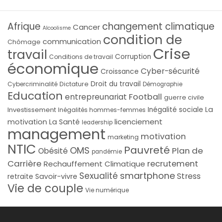
Afrique
changement climatique
Cancer
Alcoolisme
condition de
communication
Chômage
Crise
travail
Corruption
Conditions de travail
économique
Cyber-sécurité
Croissance
Droit du travail
Cybercriminalité
Dictature
Démographie
Education
Football
entrepreunariat
guerre civile
La
Investissement
Inégalité sociale
Inégalités hommes-femmes
licenciement
motivation
La Santé
leadership
management
motivation
marketing
NTIC
Pauvreté
OMS
Plan de
Obésité
pandémie
Carrière
recrutement
Rechauffement Climatique
smartphone
Sexualité
Stress
Savoir-vivre
retraite
Vie de couple
Vie numérique