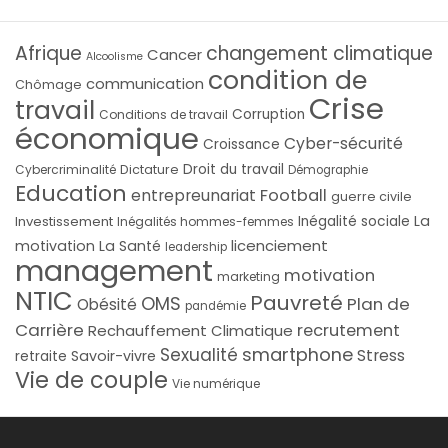
Afrique
changement climatique
Cancer
Alcoolisme
condition de
communication
Chômage
Crise
travail
Corruption
Conditions de travail
économique
Cyber-sécurité
Croissance
Droit du travail
Cybercriminalité
Dictature
Démographie
Education
Football
entrepreunariat
guerre civile
La
Investissement
Inégalité sociale
Inégalités hommes-femmes
licenciement
motivation
La Santé
leadership
management
motivation
marketing
NTIC
Pauvreté
OMS
Plan de
Obésité
pandémie
Carrière
recrutement
Rechauffement Climatique
smartphone
Sexualité
Stress
Savoir-vivre
retraite
Vie de couple
Vie numérique